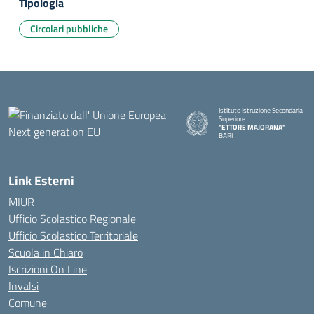
Tipologia
Circolari pubbliche
Istituto Istruzione Secondaria
Superiore
"ETTORE MAJORANA"
BARI
— Visita la pagina iniziale della s
Link Esterni
MIUR
Ufficio Scolastico Regionale
Ufficio Scolastico Territoriale
Scuola in Chiaro
Iscrizioni On Line
Invalsi
Comune