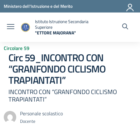
Vai ai contenuti
Vai al menu di navigazione
Vai al footer
Ministero dell'Istruzione e del Merito
Istituto Istruzione Secondaria
Superiore
"ETTORE MAJORANA"
— Visita la pagina iniziale della scuola
Circolare 59
Circ 59_INCONTRO CON
“GRANFONDO CICLISMO
TRAPIANTATI”
INCONTRO CON “GRANFONDO CICLISMO
TRAPIANTATI”
Personale scolastico
Docente