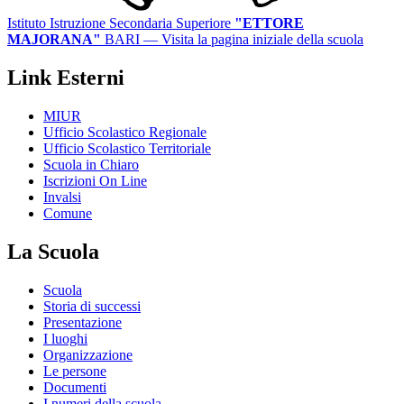
Istituto Istruzione Secondaria Superiore
"ETTORE
MAJORANA"
BARI
— Visita la pagina iniziale della scuola
Link Esterni
MIUR
Ufficio Scolastico Regionale
Ufficio Scolastico Territoriale
Scuola in Chiaro
Iscrizioni On Line
Invalsi
Comune
La Scuola
Scuola
Storia di successi
Presentazione
I luoghi
Organizzazione
Le persone
Documenti
I numeri della scuola