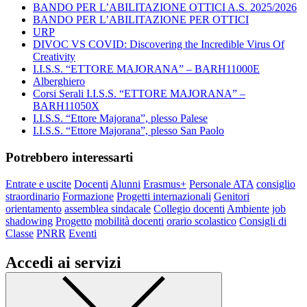
BANDO PER L’ABILITAZIONE OTTICI A.S. 2025/2026
BANDO PER L’ABILITAZIONE PER OTTICI
URP
DIVOC VS COVID: Discovering the Incredible Virus Of
Creativity
I.I.S.S. “ETTORE MAJORANA” – BARH11000E
Alberghiero
Corsi Serali I.I.S.S. “ETTORE MAJORANA” –
BARH11050X
I.I.S.S. “Ettore Majorana”, plesso Palese
I.I.S.S. “Ettore Majorana”, plesso San Paolo
Potrebbero interessarti
Entrate e uscite
Docenti
Alunni
Erasmus+
Personale ATA
consiglio
straordinario
Formazione
Progetti internazionali
Genitori
orientamento
assemblea sindacale
Collegio docenti
Ambiente
job
shadowing
Progetto
mobilità docenti
orario scolastico
Consigli di
Classe
PNRR
Eventi
Accedi ai servizi