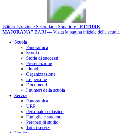
Istituto Istruzione Secondaria Superiore
"ETTORE
MAJORANA"
BARI
— Visita la pagina iniziale della scuola
Scuola
Panoramica
Scuola
Storia di successi
Presentazione
I luoghi
Organizzazione
Le persone
Documenti
I numeri della scuola
Servizi
Panoramica
URP
Personale scolastico
Famiglie e studenti
Percorsi di studio
Tutti i servizi
Novità