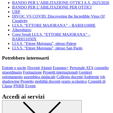
BANDO PER L’ABILITAZIONE OTTICI A.S. 2025/2026
BANDO PER L’ABILITAZIONE PER OTTICI
URP
DIVOC VS COVID: Discovering the Incredible Virus Of
Creativity
I.I.S.S. “ETTORE MAJORANA” – BARH11000E
Alberghiero
Corsi Serali I.I.S.S. “ETTORE MAJORANA” –
BARH11050X
I.I.S.S. “Ettore Majorana”, plesso Palese
I.I.S.S. “Ettore Majorana”, plesso San Paolo
Potrebbero interessarti
Entrate e uscite
Docenti
Alunni
Erasmus+
Personale ATA
consiglio
straordinario
Formazione
Progetti internazionali
Genitori
orientamento
assemblea sindacale
Collegio docenti
Ambiente
job
shadowing
Progetto
mobilità docenti
orario scolastico
Consigli di
Classe
PNRR
Eventi
Accedi ai servizi