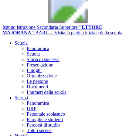
Istituto Istruzione Secondaria Superiore
"ETTORE
MAJORANA"
BARI
— Visita la pagina iniziale della scuola
Scuola
Panoramica
Scuola
Storia di successi
Presentazione
I luoghi
Organizzazione
Le persone
Documenti
I numeri della scuola
Servizi
Panoramica
URP
Personale scolastico
Famiglie e studenti
Percorsi di studio
Tutti i servizi
Novità