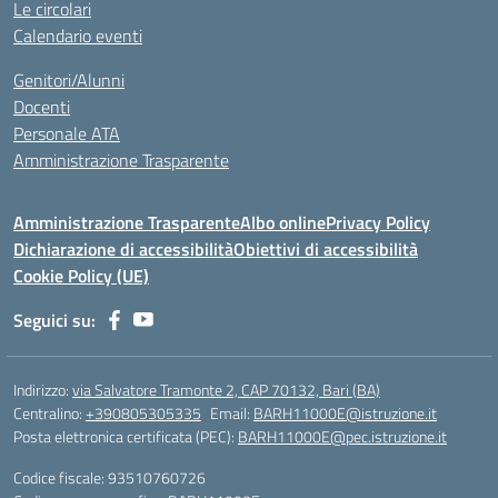
Le circolari
Calendario eventi
Genitori/Alunni
Docenti
Personale ATA
Amministrazione Trasparente
Amministrazione Trasparente
Albo online
Privacy Policy
Dichiarazione di accessibilità
Obiettivi di accessibilità
Cookie Policy (UE)
Seguici su:
Indirizzo:
via Salvatore Tramonte 2, CAP 70132, Bari (BA)
Centralino:
+390805305335
Email:
BARH11000E@istruzione.it
Posta elettronica certificata (PEC):
BARH11000E@pec.istruzione.it
Codice fiscale: 93510760726