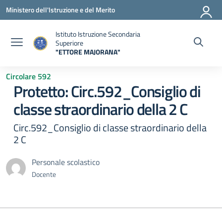
Vai ai contenuti
Vai al menu di navigazione
Vai al footer
Ministero dell'Istruzione e del Merito
Istituto Istruzione Secondaria
Superiore
"ETTORE MAJORANA"
— Visita la pagina iniziale della scuola
Circolare 592
Protetto: Circ.592_Consiglio di
classe straordinario della 2 C
Circ.592_Consiglio di classe straordinario della
2 C
Personale scolastico
Docente