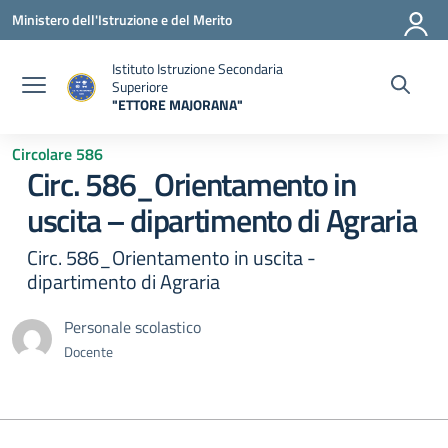
Vai ai contenuti
Vai al menu di navigazione
Vai al footer
Ministero dell'Istruzione e del Merito
Istituto Istruzione Secondaria
Superiore
"ETTORE MAJORANA"
— Visita la pagina iniziale della scuola
Circolare 586
Circ. 586_Orientamento in
uscita – dipartimento di Agraria
Circ. 586_Orientamento in uscita -
dipartimento di Agraria
Personale scolastico
Docente