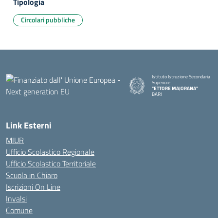
Tipologia
Circolari pubbliche
Istituto Istruzione Secondaria
Superiore
"ETTORE MAJORANA"
BARI
— Visita la pagina iniziale della s
Link Esterni
MIUR
Ufficio Scolastico Regionale
Ufficio Scolastico Territoriale
Scuola in Chiaro
Iscrizioni On Line
Invalsi
Comune