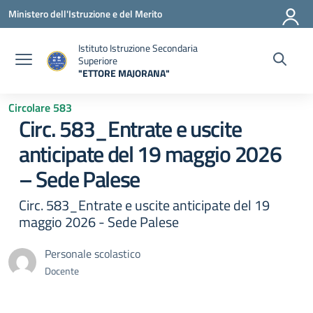
Vai ai contenuti
Vai al menu di navigazione
Vai al footer
Ministero dell'Istruzione e del Merito
Istituto Istruzione Secondaria
Superiore
"ETTORE MAJORANA"
— Visita la pagina iniziale della scuola
Circolare 583
Circ. 583_Entrate e uscite
anticipate del 19 maggio 2026
– Sede Palese
Circ. 583_Entrate e uscite anticipate del 19
maggio 2026 - Sede Palese
Personale scolastico
Docente