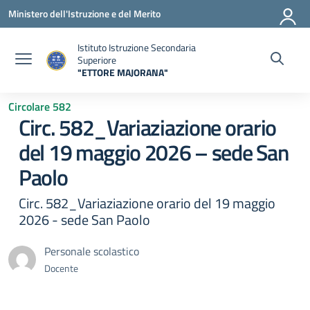
Vai ai contenuti
Vai al menu di navigazione
Vai al footer
Ministero dell'Istruzione e del Merito
Istituto Istruzione Secondaria
Superiore
"ETTORE MAJORANA"
— Visita la pagina iniziale della scuola
Circolare 582
Circ. 582_Variaziazione orario
del 19 maggio 2026 – sede San
Paolo
Circ. 582_Variaziazione orario del 19 maggio
2026 - sede San Paolo
Personale scolastico
Docente