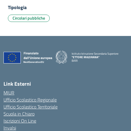
Tipologia
Circolari pubbliche
Istituto Istruzione Secondaria Superiore
"ETTORE MAJORANA"
BARI
— Visita la pagina iniziale della scuola
Link Esterni
MIUR
Ufficio Scolastico Regionale
Ufficio Scolastico Territoriale
Scuola in Chiaro
Iscrizioni On Line
Invalsi