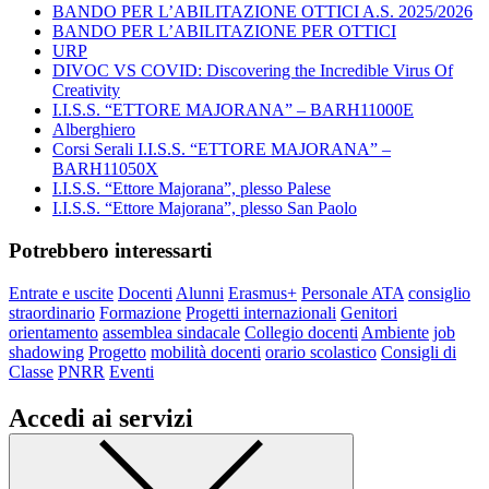
BANDO PER L’ABILITAZIONE OTTICI A.S. 2025/2026
BANDO PER L’ABILITAZIONE PER OTTICI
URP
DIVOC VS COVID: Discovering the Incredible Virus Of
Creativity
I.I.S.S. “ETTORE MAJORANA” – BARH11000E
Alberghiero
Corsi Serali I.I.S.S. “ETTORE MAJORANA” –
BARH11050X
I.I.S.S. “Ettore Majorana”, plesso Palese
I.I.S.S. “Ettore Majorana”, plesso San Paolo
Potrebbero interessarti
Entrate e uscite
Docenti
Alunni
Erasmus+
Personale ATA
consiglio
straordinario
Formazione
Progetti internazionali
Genitori
orientamento
assemblea sindacale
Collegio docenti
Ambiente
job
shadowing
Progetto
mobilità docenti
orario scolastico
Consigli di
Classe
PNRR
Eventi
Accedi ai servizi