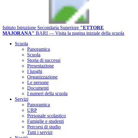
Istituto Istruzione Secondaria Superiore
"ETTORE
MAJORANA"
BARI
— Visita la pagina iniziale della scuola
Scuola
Panoramica
Scuola
Storia di successi
Presentazione
I luoghi
Organizzazione
Le persone
Documenti
I numeri della scuola
Servizi
Panoramica
URP
Personale scolastico
Famiglie e studenti
Percorsi di studio
Tutti i servizi
Novità