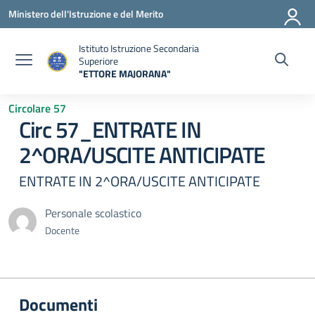
Vai ai contenuti
Vai al menu di navigazione
Vai al footer
Ministero dell'Istruzione e del Merito
Istituto Istruzione Secondaria
Superiore
"ETTORE MAJORANA"
— Visita la pagina iniziale della scuola
Circolare 57
Circ 57_ENTRATE IN
2^ORA/USCITE ANTICIPATE
ENTRATE IN 2^ORA/USCITE ANTICIPATE
Personale scolastico
Docente
Documenti