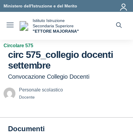
Vai ai contenuti
Vai al menu di navigazione
Vai al footer
Ministero dell'Istruzione e del Merito
Istituto Istruzione
Secondaria Superiore
"ETTORE MAJORANA"
— Visita la pagina iniziale della scuola
Circolare 575
circ 575_collegio docenti
settembre
Convocazione Collegio Docenti
Personale scolastico
Docente
Documenti