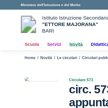
Vai ai contenuti
Vai al menu di navigazione
Vai al footer
Ministero dell'Istruzione e del Merito
Istituto Istruzione Secondar
"ETTORE MAJORANA"
BARI
e della scuola
— Visita la pagina iniziale d
Scuola
Servizi
Novità
Didattic
Home
Novità
Le circolari
Circolari pubb
Circolare 573
circ. 5
appunt