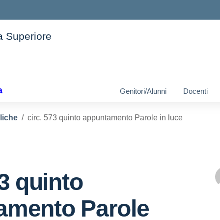
ia Superiore
ella scuola
a
Genitori/Alunni
Docenti
liche
circ. 573 quinto appuntamento Parole in luce
73 quinto
amento Parole