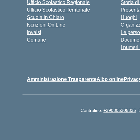
Ufficio Scolastico Regionale
Storia d
Ufficio Scolastico Territoriale
Present
Scuola in Chiaro
I luoghi
Iscrizioni On Line
Organiz
Invalsi
Le pers
Comune
Documen
I numeri
Amministrazione Trasparente
Albo online
Privac
Centralino:
+390805305335