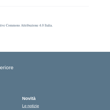
eative Commons Attribuzione 4.0 Italia.
eriore
cuola
Novità
Le notizie