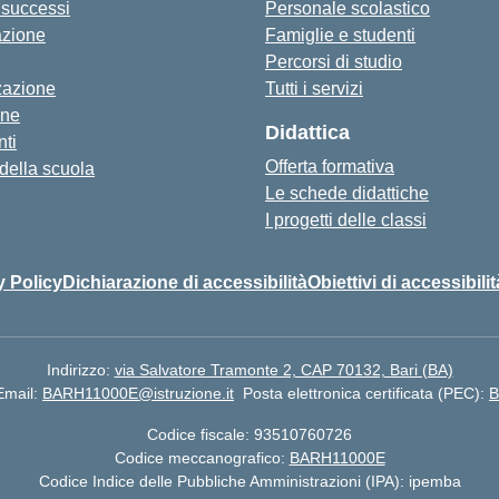
i successi
Personale scolastico
azione
Famiglie e studenti
Percorsi di studio
zazione
Tutti i servizi
one
Didattica
ti
Offerta formativa
 della scuola
Le schede didattiche
I progetti delle classi
y Policy
Dichiarazione di accessibilità
Obiettivi di accessibilit
Indirizzo:
via Salvatore Tramonte 2, CAP 70132, Bari (BA)
Email:
BARH11000E@istruzione.it
Posta elettronica certificata (PEC):
B
Codice fiscale: 93510760726
Codice meccanografico:
BARH11000E
Codice Indice delle Pubbliche Amministrazioni (IPA): ipemba