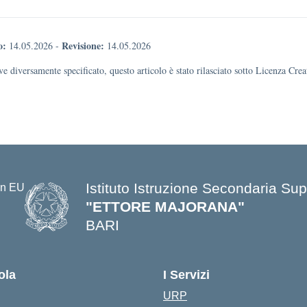
o:
Revisione:
14.05.2026
-
14.05.2026
e diversamente specificato, questo articolo è stato rilasciato sotto Licenza Cr
Istituto Istruzione Secondaria Sup
"ETTORE MAJORANA"
BARI
— Visita la pagina iniziale della s
ola
I Servizi
URP