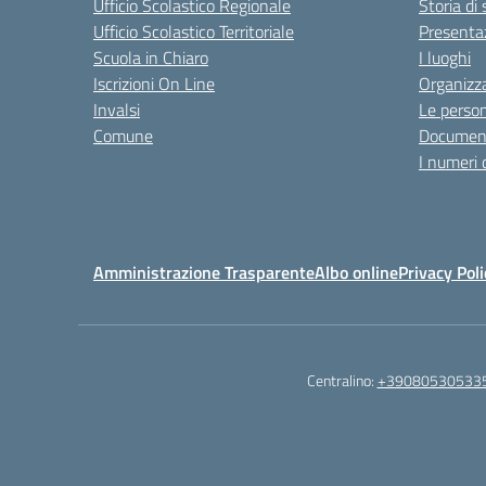
Ufficio Scolastico Regionale
Storia di
Ufficio Scolastico Territoriale
Presenta
Scuola in Chiaro
I luoghi
Iscrizioni On Line
Organizz
Invalsi
Le perso
Comune
Documen
I numeri 
Amministrazione Trasparente
Albo online
Privacy Poli
Centralino:
+39080530533