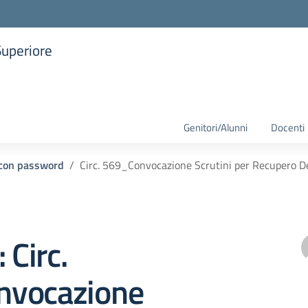
Superiore
la scuola
Genitori/Alunni
Docenti
i con password
Circ. 569_Convocazione Scrutini per Recupero De
 Circ.
vocazione