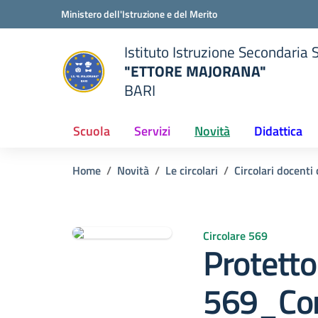
Vai ai contenuti
Vai al menu di navigazione
Vai al footer
Ministero dell'Istruzione e del Merito
Istituto Istruzione Secondaria 
"ETTORE MAJORANA"
BARI
della scuola
— Visita la pagina iniziale del
Scuola
Servizi
Novità
Didattica
Home
Novità
Le circolari
Circolari docent
Circolare 569
Protetto:
569_Con