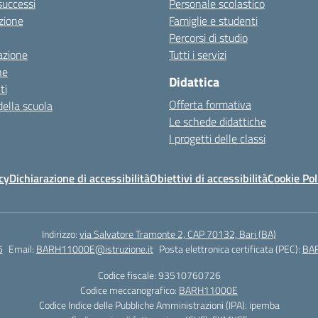
 successi
Personale scolastico
zione
Famiglie e studenti
Percorsi di studio
azione
Tutti i servizi
ne
Didattica
ti
Offerta formativa
della scuola
Le schede didattiche
I progetti delle classi
cy
Dichiarazione di accessibilità
Obiettivi di accessibilità
Cookie Pol
Indirizzo:
via Salvatore Tramonte 2, CAP 70132, Bari (BA)
5
Email:
BARH11000E@istruzione.it
Posta elettronica certificata (PEC):
BAR
Codice fiscale: 93510760726
Codice meccanografico:
BARH11000E
Codice Indice delle Pubbliche Amministrazioni (IPA): ipemba