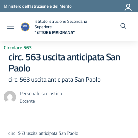
Vai ai contenuti
Vai al menu di navigazione
Vai al footer
Ministero dell'Istruzione e del Merito
Istituto Istruzione Secondaria
Superiore
"ETTORE MAJORANA"
— Visita la pagina iniziale della scuola
Circolare 563
circ. 563 uscita anticipata San
Paolo
circ. 563 uscita anticipata San Paolo
Personale scolastico
Docente
circ. 563 uscita anticipata San Paolo