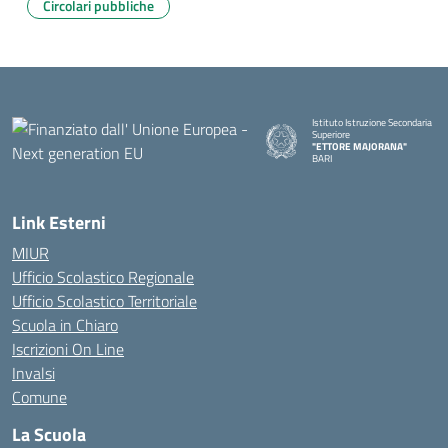
Circolari pubbliche
Istituto Istruzione Secondaria
Superiore
"ETTORE MAJORANA"
BARI
— Visita la pagina iniziale della s
Link Esterni
MIUR
Ufficio Scolastico Regionale
Ufficio Scolastico Territoriale
Scuola in Chiaro
Iscrizioni On Line
Invalsi
Comune
La Scuola