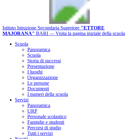
Istituto Istruzione Secondaria Superiore
"ETTORE
MAJORANA"
BARI
— Visita la pagina iniziale della scuola
Scuola
Panoramica
Scuola
Storia di successi
Presentazione
I luoghi
Organizzazione
Le persone
Documenti
I numeri della scuola
Servizi
Panoramica
URP
Personale scolastico
Famiglie e studenti
Percorsi di studio
Tutti i servizi
Novità