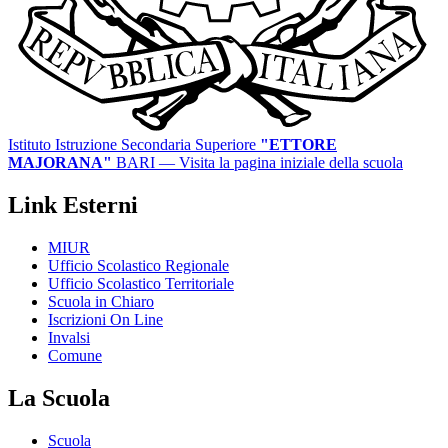
Istituto Istruzione Secondaria Superiore
"ETTORE
MAJORANA"
BARI
— Visita la pagina iniziale della scuola
Link Esterni
MIUR
Ufficio Scolastico Regionale
Ufficio Scolastico Territoriale
Scuola in Chiaro
Iscrizioni On Line
Invalsi
Comune
La Scuola
Scuola