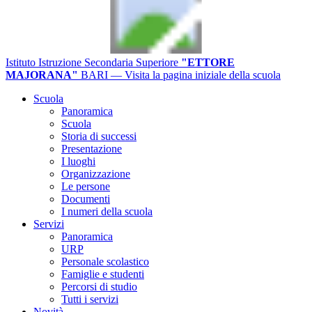
Istituto Istruzione Secondaria Superiore
"ETTORE
MAJORANA"
BARI
— Visita la pagina iniziale della scuola
Scuola
Panoramica
Scuola
Storia di successi
Presentazione
I luoghi
Organizzazione
Le persone
Documenti
I numeri della scuola
Servizi
Panoramica
URP
Personale scolastico
Famiglie e studenti
Percorsi di studio
Tutti i servizi
Novità