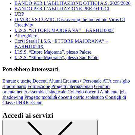
BANDO PER L’ABILITAZIONE OTTICI A.S. 2025/2026
BANDO PER L’ABILITAZIONE PER OTTICI
URP
DIVOC VS COVID: Discovering the Incredible Virus Of
Creativity
I.I.S.S. “ETTORE MAJORANA” – BARH11000E
Alberghiero
Corsi Serali I.I.S.S. “ETTORE MAJORANA” –
BARH11050X
I.I.S.S. “Ettore Majorana”, plesso Palese
I.I.S.S. “Ettore Majorana”, plesso San Paolo
Potrebbero interessarti
Entrate e uscite
Docenti
Alunni
Erasmus+
Personale ATA
consiglio
straordinario
Formazione
Progetti internazionali
Genitori
orientamento
assemblea sindacale
Collegio docenti
Ambiente
job
shadowing
Progetto
mobilità docenti
orario scolastico
Consigli di
Classe
PNRR
Eventi
Accedi ai servizi