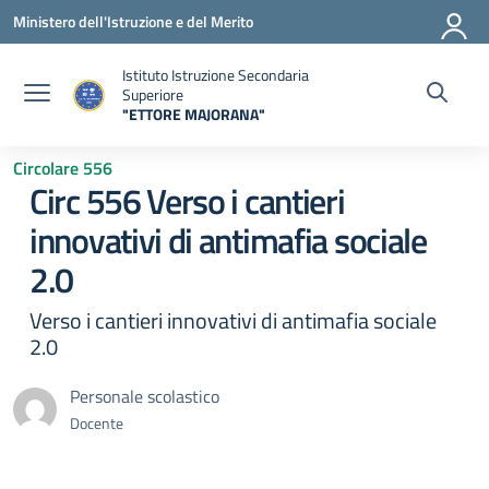
Vai ai contenuti
Vai al menu di navigazione
Vai al footer
Ministero dell'Istruzione e del Merito
Istituto Istruzione Secondaria
Superiore
"ETTORE MAJORANA"
— Visita la pagina iniziale della scuola
Circolare 556
Circ 556 Verso i cantieri
innovativi di antimafia sociale
2.0
Verso i cantieri innovativi di antimafia sociale
2.0
Personale scolastico
Docente