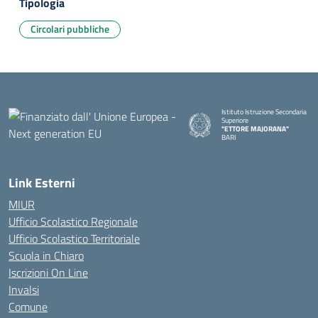
Tipologia
Circolari pubbliche
Istituto Istruzione Secondaria
Superiore
"ETTORE MAJORANA"
BARI
— Visita la pagina iniziale della s
Link Esterni
MIUR
Ufficio Scolastico Regionale
Ufficio Scolastico Territoriale
Scuola in Chiaro
Iscrizioni On Line
Invalsi
Comune