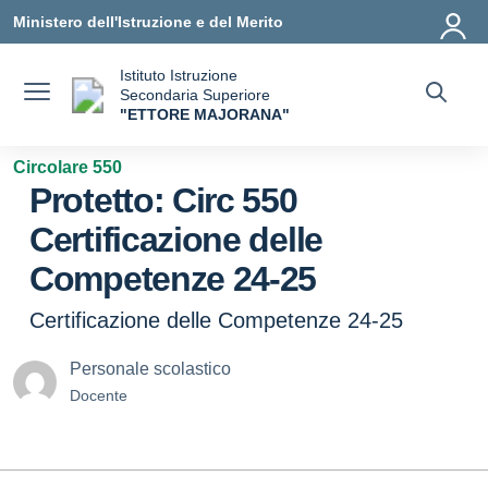
Vai ai contenuti
Vai al menu di navigazione
Vai al footer
Ministero dell'Istruzione e del Merito
Istituto Istruzione
Secondaria Superiore
"ETTORE MAJORANA"
— Visita la pagina iniziale della scuola
Circolare 550
Protetto: Circ 550
Certificazione delle
Competenze 24-25
Certificazione delle Competenze 24-25
Personale scolastico
Docente