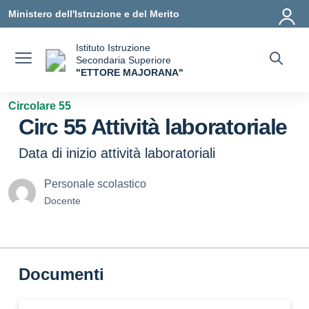
Vai ai contenuti
Vai al menu di navigazione
Vai al footer
Ministero dell'Istruzione e del Merito
Istituto Istruzione
Secondaria Superiore
"ETTORE MAJORANA"
— Visita la pagina iniziale della scuola
Circolare 55
Circ 55 Attività laboratoriale
Data di inizio attività laboratoriali
Personale scolastico
Docente
Documenti