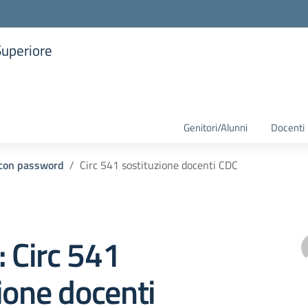
Superiore
la scuola
Genitori/Alunni
Docenti
i con password
Circ 541 sostituzione docenti CDC
: Circ 541
ione docenti