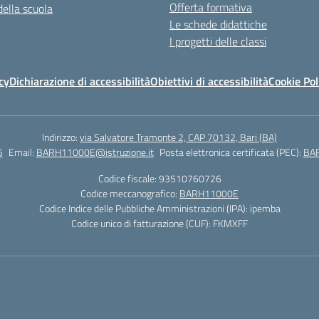
Offerta formativa
della scuola
Le schede didattiche
I progetti delle classi
cy
Dichiarazione di accessibilità
Obiettivi di accessibilità
Cookie Pol
Indirizzo:
via Salvatore Tramonte 2, CAP 70132, Bari (BA)
5
Email:
BARH11000E@istruzione.it
Posta elettronica certificata (PEC):
BAR
Codice fiscale: 93510760726
Codice meccanografico:
BARH11000E
Codice Indice delle Pubbliche Amministrazioni (IPA): ipemba
Codice unico di fatturazione (CUF): FKMXFF