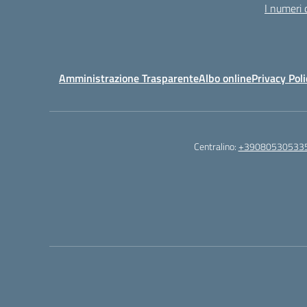
I numeri 
Amministrazione Trasparente
Albo online
Privacy Poli
Centralino:
+39080530533