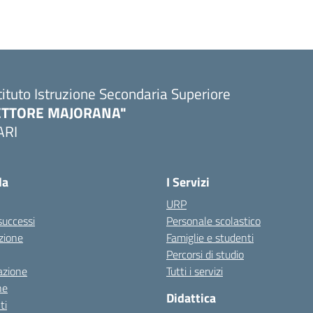
tituto Istruzione Secondaria Superiore
ETTORE MAJORANA"
ARI
Visita la pagina iniziale della scuola
la
I Servizi
URP
 successi
Personale scolastico
zione
Famiglie e studenti
Percorsi di studio
azione
Tutti i servizi
ne
Didattica
ti