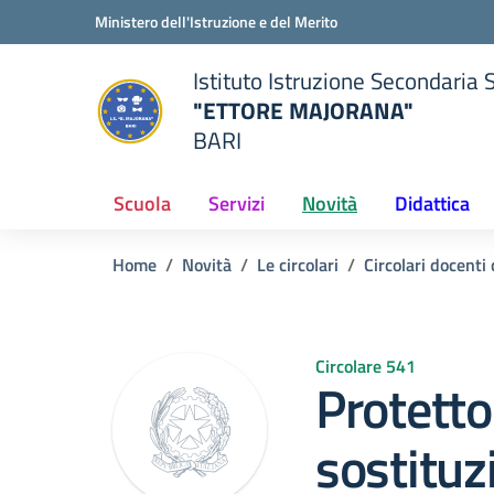
Vai ai contenuti
Vai al menu di navigazione
Vai al footer
Ministero dell'Istruzione e del Merito
Istituto Istruzione Secondaria 
"ETTORE MAJORANA"
BARI
della scuola
— Visita la pagina iniziale del
Scuola
Servizi
Novità
Didattica
Home
Novità
Le circolari
Circolari docent
Circolare 541
Protetto
sostituz