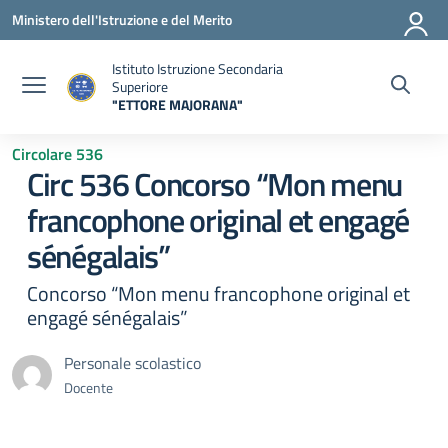
Vai ai contenuti
Vai al menu di navigazione
Vai al footer
Ministero dell'Istruzione e del Merito
Istituto Istruzione Secondaria
Superiore
"ETTORE MAJORANA"
— Visita la pagina iniziale della scuola
Circolare 536
Circ 536 Concorso “Mon menu
francophone original et engagé
sénégalais”
Concorso “Mon menu francophone original et
engagé sénégalais”
Personale scolastico
Docente