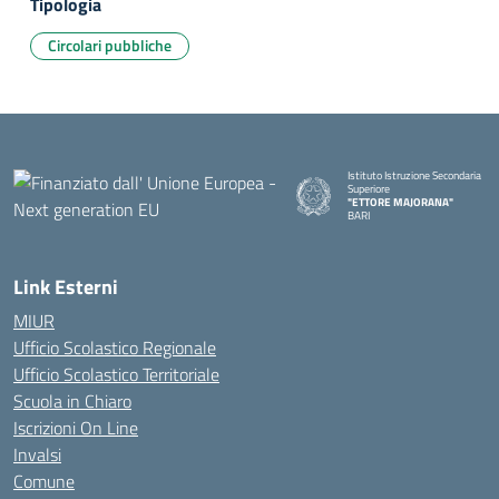
Tipologia
Circolari pubbliche
Istituto Istruzione Secondaria
Superiore
"ETTORE MAJORANA"
BARI
— Visita la pagina iniziale della s
Link Esterni
MIUR
Ufficio Scolastico Regionale
Ufficio Scolastico Territoriale
Scuola in Chiaro
Iscrizioni On Line
Invalsi
Comune