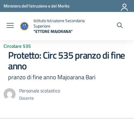
Vai ai contenuti
Vai al menu di navigazione
Vai al footer
Ministero dell'Istruzione e del Merito
Istituto Istruzione Secondaria
Superiore
"ETTORE MAJORANA"
— Visita la pagina iniziale della scuola
Circolare 535
Protetto: Circ 535 pranzo di fine
anno
pranzo di fine anno Majoarana Bari
Personale scolastico
Docente