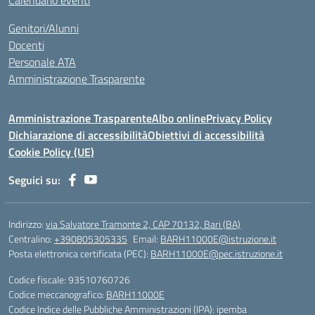
Calendario eventi
Genitori/Alunni
Docenti
Personale ATA
Amministrazione Trasparente
Amministrazione Trasparente
Albo online
Privacy Policy
Dichiarazione di accessibilità
Obiettivi di accessibilità
Cookie Policy (UE)
Seguici su:
Indirizzo:
via Salvatore Tramonte 2, CAP 70132, Bari (BA)
Centralino:
+390805305335
Email:
BARH11000E@istruzione.it
Posta elettronica certificata (PEC):
BARH11000E@pec.istruzione.it
Codice fiscale: 93510760726
Codice meccanografico:
BARH11000E
Codice Indice delle Pubbliche Amministrazioni (IPA): ipemba