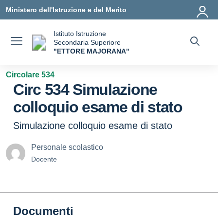
Vai ai contenuti
Vai al menu di navigazione
Vai al footer
Ministero dell'Istruzione e del Merito
Istituto Istruzione
Secondaria Superiore
"ETTORE MAJORANA"
— Visita la pagina iniziale della scuola
Circolare 534
Circ 534 Simulazione
colloquio esame di stato
Simulazione colloquio esame di stato
Personale scolastico
Docente
Documenti