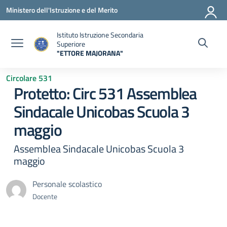
Vai ai contenuti
Vai al menu di navigazione
Vai al footer
Ministero dell'Istruzione e del Merito
Istituto Istruzione Secondaria
Superiore
"ETTORE MAJORANA"
— Visita la pagina iniziale della scuola
Circolare 531
Protetto: Circ 531 Assemblea
Sindacale Unicobas Scuola 3
maggio
Assemblea Sindacale Unicobas Scuola 3
maggio
Personale scolastico
Docente