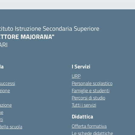
tituto Istruzione Secondaria Superiore
ETTORE MAJORANA"
ARI
Visita la pagina iniziale della scuola
la
I Servizi
URP
 successi
Personale scolastico
zione
Famiglie e studenti
Percorsi di studio
azione
Tutti i servizi
ne
Didattica
ti
Offerta formativa
della scuola
Le schede didattiche