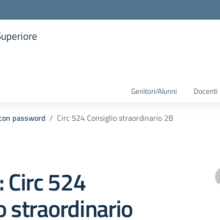
Superiore
la scuola
Genitori/Alunni
Docenti
i con password
Circ 524 Consiglio straordinario 2B
: Circ 524
o straordinario