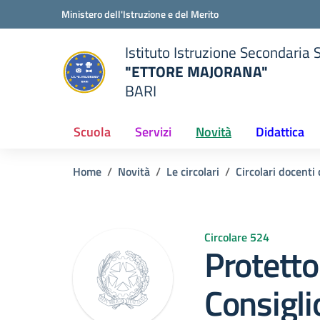
Vai ai contenuti
Vai al menu di navigazione
Vai al footer
Ministero dell'Istruzione e del Merito
Istituto Istruzione Secondaria 
"ETTORE MAJORANA"
BARI
della scuola
— Visita la pagina iniziale del
Scuola
Servizi
Novità
Didattica
Home
Novità
Le circolari
Circolari docent
Circolare 524
Protetto
Consigli