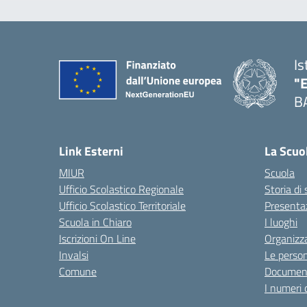
Is
"
B
— 
Link Esterni
La Scuo
MIUR
Scuola
Ufficio Scolastico Regionale
Storia di
Ufficio Scolastico Territoriale
Presenta
Scuola in Chiaro
I luoghi
Iscrizioni On Line
Organizz
Invalsi
Le perso
Comune
Documen
I numeri 