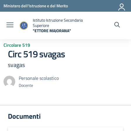
Vai ai contenuti
Vai al menu di navigazione
Vai al footer
Ministero dell'Istruzione e del Merito
Istituto Istruzione Secondaria
Superiore
"ETTORE MAJORANA"
— Visita la pagina iniziale della scuola
Circolare 519
Circ 519 svagas
svagas
Personale scolastico
Docente
Documenti