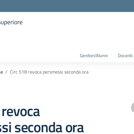
Superiore
la scuola
Genitori/Alunni
Docenti
he
Circ 518 revoca persmessi seconda ora
 revoca
si seconda ora