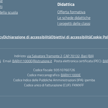
ne
Didattica
ti
Offerta formativa
della scuola
Le schede didattiche
I progetti delle classi
cy
Dichiarazione di accessibilità
Obiettivi di accessibilità
Cookie Pol
Indirizzo:
via Salvatore Tramonte 2, CAP 70132, Bari (BA)
5
Email:
BARH11000E@istruzione.it
Posta elettronica certificata (PEC):
BAR
Codice fiscale: 93510760726
Codice meccanografico:
BARH11000E
Codice Indice delle Pubbliche Amministrazioni (IPA): ipemba
Codice unico di fatturazione (CUF): FKMXFF