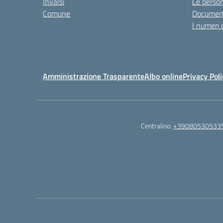
Invalsi
Le perso
Comune
Documen
I numeri 
Amministrazione Trasparente
Albo online
Privacy Poli
Centralino:
+39080530533