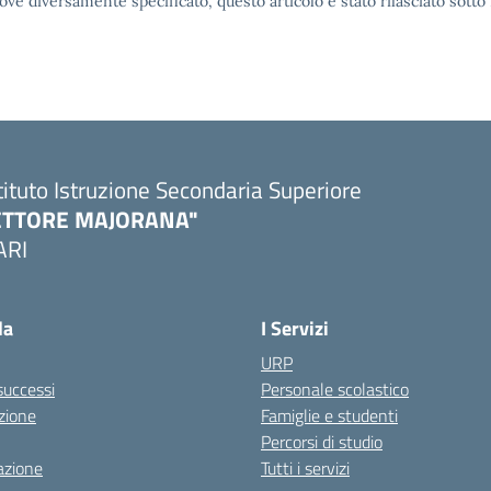
ove diversamente specificato, questo articolo è stato rilasciato sott
tituto Istruzione Secondaria Superiore
ETTORE MAJORANA"
ARI
Visita la pagina iniziale della scuola
la
I Servizi
URP
 successi
Personale scolastico
zione
Famiglie e studenti
Percorsi di studio
azione
Tutti i servizi