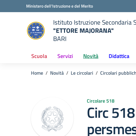
Vai ai contenuti
Vai al menu di navigazione
Vai al footer
Ministero dell'Istruzione e del Merito
Istituto Istruzione Secondaria 
"ETTORE MAJORANA"
BARI
della scuola
— Visita la pagina iniziale del
Scuola
Servizi
Novità
Didattica
Home
Novità
Le circolari
Circolari pubblic
Circolare 518
Circ 518
persmes