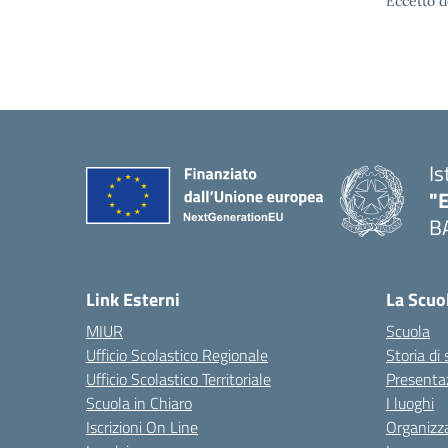
Eccetto d
Is
"
B
— 
Link Esterni
La Scuo
MIUR
Scuola
Ufficio Scolastico Regionale
Storia di
Ufficio Scolastico Territoriale
Presenta
Scuola in Chiaro
I luoghi
Iscrizioni On Line
Organizz