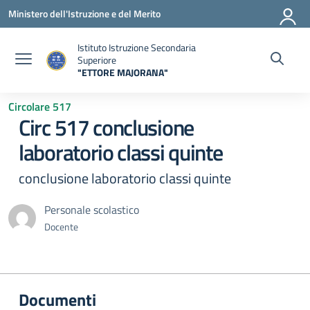
Vai ai contenuti
Vai al menu di navigazione
Vai al footer
Ministero dell'Istruzione e del Merito
Istituto Istruzione Secondaria
Superiore
"ETTORE MAJORANA"
— Visita la pagina iniziale della scuola
Circolare 517
Circ 517 conclusione
laboratorio classi quinte
conclusione laboratorio classi quinte
Personale scolastico
Docente
Documenti