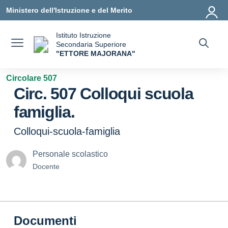
Vai ai contenuti
Vai al menu di navigazione
Vai al footer
Ministero dell'Istruzione e del Merito
Istituto Istruzione
Secondaria Superiore
"ETTORE MAJORANA"
— Visita la pagina iniziale della scuola
Circolare 507
Circ. 507 Colloqui scuola
famiglia.
Colloqui-scuola-famiglia
Personale scolastico
Docente
Documenti