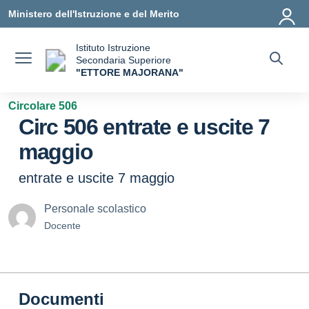
Vai ai contenuti
Vai al menu di navigazione
Vai al footer
Ministero dell'Istruzione e del Merito
Istituto Istruzione
Secondaria Superiore
"ETTORE MAJORANA"
— Visita la pagina iniziale della scuola
Circolare 506
Circ 506 entrate e uscite 7
maggio
entrate e uscite 7 maggio
Personale scolastico
Docente
Documenti