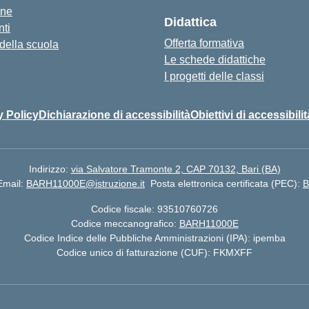
one
Didattica
ti
Offerta formativa
 della scuola
Le schede didattiche
I progetti delle classi
y Policy
Dichiarazione di accessibilità
Obiettivi di accessibilit
Indirizzo:
via Salvatore Tramonte 2, CAP 70132, Bari (BA)
Email:
BARH11000E@istruzione.it
Posta elettronica certificata (PEC):
B
Codice fiscale: 93510760726
Codice meccanografico:
BARH11000E
Codice Indice delle Pubbliche Amministrazioni (IPA): ipemba
Codice unico di fatturazione (CUF): FKMXFF