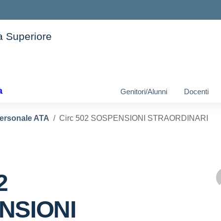
ia Superiore
ella scuola
a
Genitori/Alunni
Docenti
personale ATA
Circ 502 SOSPENSIONI STRAORDINARI
2
NSIONI