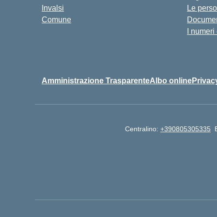
Invalsi
Le pers
Comune
Documen
I numeri
Amministrazione Trasparente
Albo online
Privac
Centralino:
+390805305335