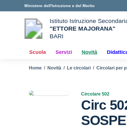
Vai ai contenuti
Vai al menu di navigazione
Vai al footer
Ministero dell'Istruzione e del Merito
Istituto Istruzione Secondar
"ETTORE MAJORANA"
BARI
e della scuola
— Visita la pagina iniziale d
Scuola
Servizi
Novità
Didattic
Home
Novità
Le circolari
Circolari per 
Circolare 502
Circ 50
SOSPE