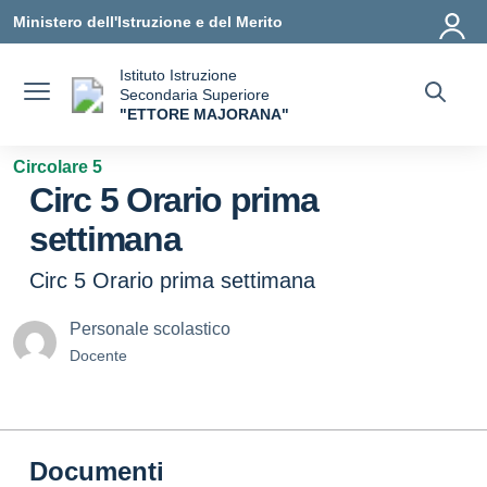
Vai ai contenuti
Vai al menu di navigazione
Vai al footer
Ministero dell'Istruzione e del Merito
Istituto Istruzione
Secondaria Superiore
"ETTORE MAJORANA"
— Visita la pagina iniziale della scuola
Circolare 5
Circ 5 Orario prima
settimana
Circ 5 Orario prima settimana
Personale scolastico
Docente
Documenti