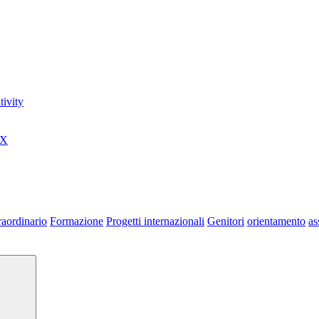
ivity
0X
raordinario
Formazione
Progetti internazionali
Genitori
orientamento
as