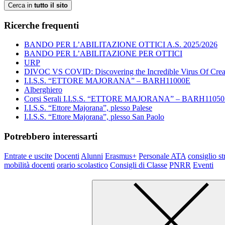
Cerca in
tutto il sito
Ricerche frequenti
BANDO PER L’ABILITAZIONE OTTICI A.S. 2025/2026
BANDO PER L’ABILITAZIONE PER OTTICI
URP
DIVOC VS COVID: Discovering the Incredible Virus Of Creat
I.I.S.S. “ETTORE MAJORANA” – BARH11000E
Alberghiero
Corsi Serali I.I.S.S. “ETTORE MAJORANA” – BARH1105
I.I.S.S. “Ettore Majorana”, plesso Palese
I.I.S.S. “Ettore Majorana”, plesso San Paolo
Potrebbero interessarti
Entrate e uscite
Docenti
Alunni
Erasmus+
Personale ATA
consiglio st
mobilità docenti
orario scolastico
Consigli di Classe
PNRR
Eventi