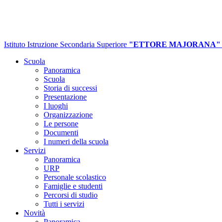
Istituto Istruzione Secondaria Superiore
"ETTORE MAJORANA"
Scuola
Panoramica
Scuola
Storia di successi
Presentazione
I luoghi
Organizzazione
Le persone
Documenti
I numeri della scuola
Servizi
Panoramica
URP
Personale scolastico
Famiglie e studenti
Percorsi di studio
Tutti i servizi
Novità
Panoramica