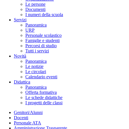
Le persone
Documenti
I numeri della scuola
Servizi
Panoramica
URP
Personale scolastico
Famiglie e studenti
Percorsi di studio
Tutti i servizi
Novità
Panoramica
Le notizie
Le circolari
Calendario eventi
Didattica
Panoramica
Offerta formativa
Le schede didattiche
I progetti delle classi
Genitori/Alunni
Docenti
Personale ATA
Amministrazione Trasparente