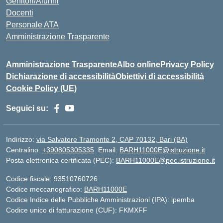
Genitori/Alunni
Docenti
Personale ATA
Amministrazione Trasparente
Amministrazione Trasparente
Albo online
Privacy Policy
Dichiarazione di accessibilità
Obiettivi di accessibilità
Cookie Policy (UE)
Seguici su:
Indirizzo:
via Salvatore Tramonte 2, CAP 70132, Bari (BA)
Centralino:
+390805305335
Email:
BARH11000E@istruzione.it
Posta elettronica certificata (PEC):
BARH11000E@pec.istruzione.it
Codice fiscale: 93510760726
Codice meccanografico:
BARH11000E
Codice Indice delle Pubbliche Amministrazioni (IPA): ipemba
Codice unico di fatturazione (CUF): FKMXFF