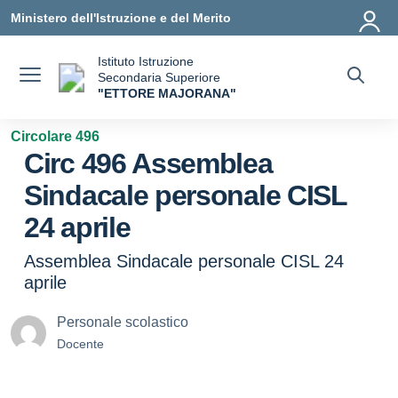
Vai ai contenuti
Vai al menu di navigazione
Vai al footer
Ministero dell'Istruzione e del Merito
Istituto Istruzione
Secondaria Superiore
"ETTORE MAJORANA"
— Visita la pagina iniziale della scuola
Circolare 496
Circ 496 Assemblea
Sindacale personale CISL
24 aprile
Assemblea Sindacale personale CISL 24
aprile
Personale scolastico
Docente