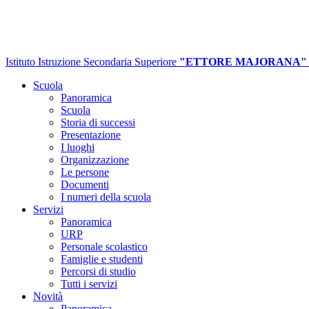
Istituto Istruzione Secondaria Superiore
"ETTORE MAJORANA"
Scuola
Panoramica
Scuola
Storia di successi
Presentazione
I luoghi
Organizzazione
Le persone
Documenti
I numeri della scuola
Servizi
Panoramica
URP
Personale scolastico
Famiglie e studenti
Percorsi di studio
Tutti i servizi
Novità
Panoramica