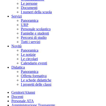
Le persone
Documenti
I numeri della scuola
Servizi
Panoramica
URP
Personale scolastico
Famiglie e studenti
Percorsi di studio
Tutti i servizi
Novità
Panoramica
Le notizie
Le circolari
Calendario eventi
Didattica
Panoramica
Offerta formativa
Le schede didattiche
I progetti delle classi
Genitori/Alunni
Docenti
Personale ATA
Amministrazione Trasparente