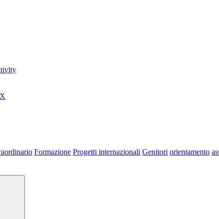
ivity
0X
raordinario
Formazione
Progetti internazionali
Genitori
orientamento
as