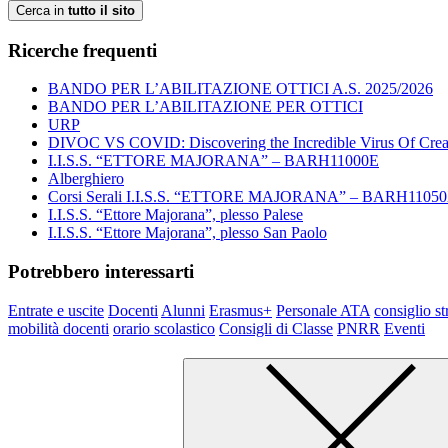
Cerca in
tutto il sito
Ricerche frequenti
BANDO PER L’ABILITAZIONE OTTICI A.S. 2025/2026
BANDO PER L’ABILITAZIONE PER OTTICI
URP
DIVOC VS COVID: Discovering the Incredible Virus Of Creat
I.I.S.S. “ETTORE MAJORANA” – BARH11000E
Alberghiero
Corsi Serali I.I.S.S. “ETTORE MAJORANA” – BARH1105
I.I.S.S. “Ettore Majorana”, plesso Palese
I.I.S.S. “Ettore Majorana”, plesso San Paolo
Potrebbero interessarti
Entrate e uscite
Docenti
Alunni
Erasmus+
Personale ATA
consiglio st
mobilità docenti
orario scolastico
Consigli di Classe
PNRR
Eventi