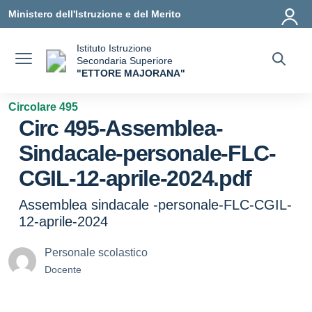
Vai ai contenuti
Vai al menu di navigazione
Vai al footer
Ministero dell'Istruzione e del Merito
Istituto Istruzione
Secondaria Superiore
"ETTORE MAJORANA"
— Visita la pagina iniziale della scuola
Circolare 495
Circ 495-Assemblea-
Sindacale-personale-FLC-
CGIL-12-aprile-2024.pdf
Assemblea sindacale -personale-FLC-CGIL-
12-aprile-2024
Personale scolastico
Docente