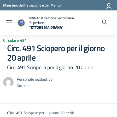
Vai ai contenuti
Vai al menu di navigazione
Vai al footer
Ministero dell'Istruzione e del Merito
Istituto Istruzione Secondaria
Superiore
"ETTORE MAJORANA"
— Visita la pagina iniziale della scuola
Circolare 491
Circ. 491 Sciopero per il giorno
20 aprile
Circ. 491 Sciopero per il giorno 20 aprile
Personale scolastico
Docente
Circ. 491 Sciopero per il giorno 20 aprile