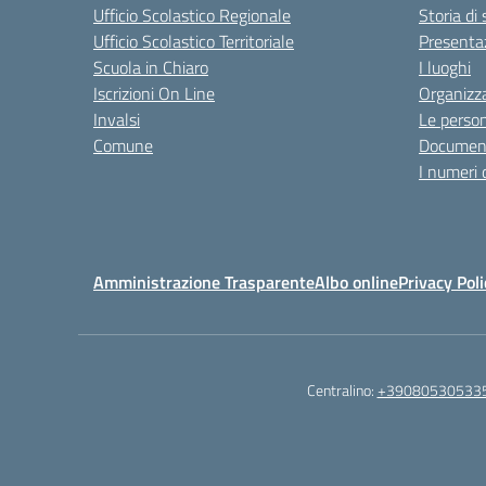
Ufficio Scolastico Regionale
Storia di
Ufficio Scolastico Territoriale
Presenta
Scuola in Chiaro
I luoghi
Iscrizioni On Line
Organizz
Invalsi
Le perso
Comune
Documen
I numeri 
Amministrazione Trasparente
Albo online
Privacy Poli
Centralino:
+39080530533