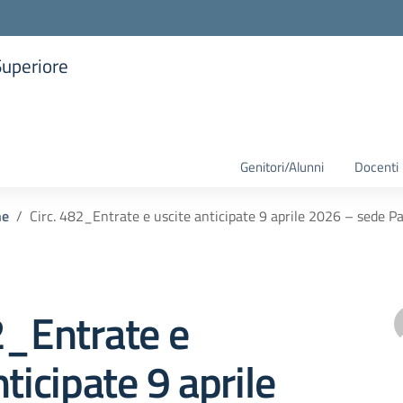
Superiore
la scuola
Genitori/Alunni
Docenti
he
Circ. 482_Entrate e uscite anticipate 9 aprile 2026 – sede P
2_Entrate e
ticipate 9 aprile