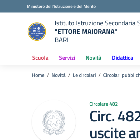
Vai ai contenuti
Vai al menu di navigazione
Vai al footer
Ministero dell'Istruzione e del Merito
Istituto Istruzione Secondaria 
"ETTORE MAJORANA"
BARI
della scuola
— Visita la pagina iniziale del
Scuola
Servizi
Novità
Didattica
Home
Novità
Le circolari
Circolari pubblic
Circolare 482
Circ. 48
uscite an