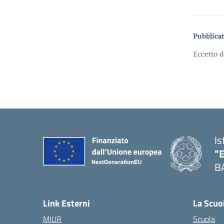
Pubblicat
Eccetto d
Is
"
B
— 
Link Esterni
La Scuo
MIUR
Scuola