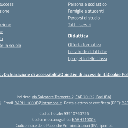
 successi
Personale scolastico
zione
Famiglie e studenti
Percorsi di studio
azione
Tutti i servizi
ne
Didattica
ti
Offerta formativa
della scuola
Le schede didattiche
I progetti delle classi
cy
Dichiarazione di accessibilità
Obiettivi di accessibilità
Cookie Pol
Indirizzo:
via Salvatore Tramonte 2, CAP 70132, Bari (BA)
5
Email:
BARH11000E@istruzione.it
Posta elettronica certificata (PEC):
BAR
Codice fiscale: 93510760726
Codice meccanografico:
BARH11000E
Codice Indice delle Pubbliche Amministrazioni (IPA): ipemba