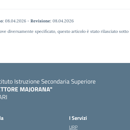
o:
08.04.2026
-
Revisione:
08.04.2026
ove diversamente specificato, questo articolo è stato rilasciato sott
tituto Istruzione Secondaria Superiore
ETTORE MAJORANA"
ARI
Visita la pagina iniziale della scuola
la
I Servizi
URP