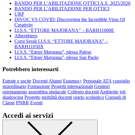
BANDO PER L’ABILITAZIONE OTTICI A.S. 2025/2026
BANDO PER L’ABILITAZIONE PER OTTICI
URP
DIVOC VS COVID: Discovering the Incredible Virus Of
Creativity
I.I.S.S. “ETTORE MAJORANA” – BARH11000E
Alberghiero
Corsi Serali I.I.S.S. “ETTORE MAJORANA” –
BARH11050X
I.I.S.S. “Ettore Majorana”, plesso Palese
I.I.S.S. “Ettore Majorana”, plesso San Paolo
Potrebbero interessarti
Entrate e uscite
Docenti
Alunni
Erasmus+
Personale ATA
consiglio
straordinario
Formazione
Progetti internazionali
Genitori
orientamento
assemblea sindacale
Collegio docenti
Ambiente
job
shadowing
Progetto
mobilità docenti
orario scolastico
Consigli di
Classe
PNRR
Eventi
Accedi ai servizi