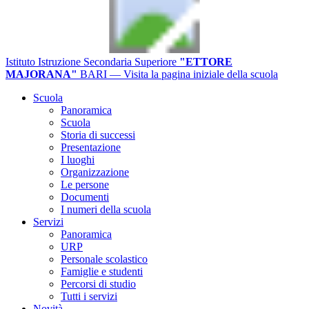
Istituto Istruzione Secondaria Superiore
"ETTORE
MAJORANA"
BARI
— Visita la pagina iniziale della scuola
Scuola
Panoramica
Scuola
Storia di successi
Presentazione
I luoghi
Organizzazione
Le persone
Documenti
I numeri della scuola
Servizi
Panoramica
URP
Personale scolastico
Famiglie e studenti
Percorsi di studio
Tutti i servizi
Novità