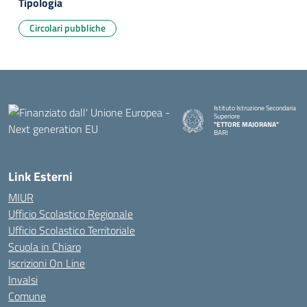
Tipologia
Circolari pubbliche
Istituto Istruzione Secondaria
Superiore
"ETTORE MAJORANA"
BARI
— Visita la pagina iniziale della s
Link Esterni
MIUR
Ufficio Scolastico Regionale
Ufficio Scolastico Territoriale
Scuola in Chiaro
Iscrizioni On Line
Invalsi
Comune