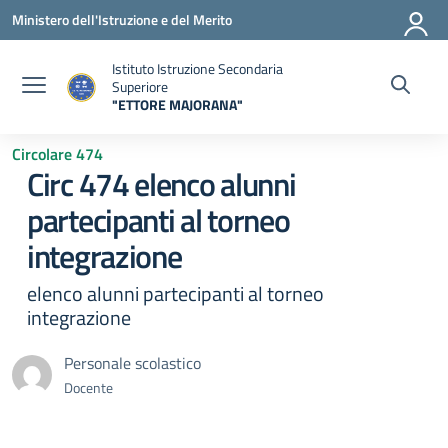
Vai ai contenuti
Vai al menu di navigazione
Vai al footer
Ministero dell'Istruzione e del Merito
Istituto Istruzione Secondaria
Superiore
"ETTORE MAJORANA"
— Visita la pagina iniziale della scuola
Circolare 474
Circ 474 elenco alunni
partecipanti al torneo
integrazione
elenco alunni partecipanti al torneo
integrazione
Personale scolastico
Docente