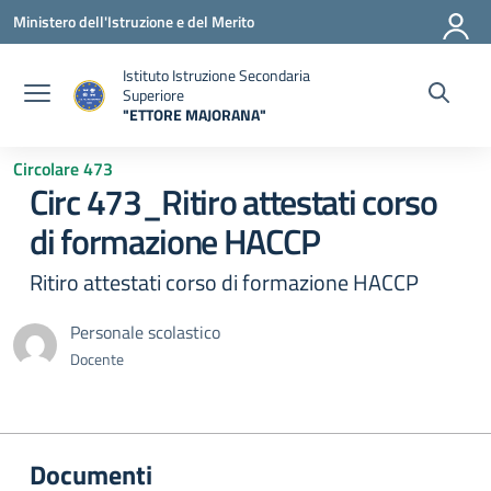
Vai ai contenuti
Vai al menu di navigazione
Vai al footer
Ministero dell'Istruzione e del Merito
Istituto Istruzione Secondaria
Superiore
"ETTORE MAJORANA"
— Visita la pagina iniziale della scuola
Circolare 473
Circ 473_Ritiro attestati corso
di formazione HACCP
Ritiro attestati corso di formazione HACCP
Personale scolastico
Docente
Documenti