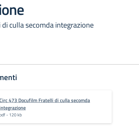
ione
i di culla secomda integrazione
menti
Circ 473 Docufilm Fratelli di culla secomda
integrazione
pdf - 120 kb