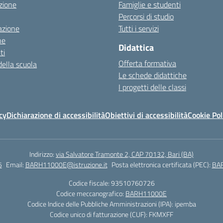
zione
Famiglie e studenti
Percorsi di studio
azione
Tutti i servizi
ne
Didattica
ti
Offerta formativa
della scuola
Le schede didattiche
I progetti delle classi
cy
Dichiarazione di accessibilità
Obiettivi di accessibilità
Cookie Pol
Indirizzo:
via Salvatore Tramonte 2, CAP 70132, Bari (BA)
5
Email:
BARH11000E@istruzione.it
Posta elettronica certificata (PEC):
BAR
Codice fiscale: 93510760726
Codice meccanografico:
BARH11000E
Codice Indice delle Pubbliche Amministrazioni (IPA): ipemba
Codice unico di fatturazione (CUF): FKMXFF