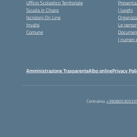
Ufficio Scolastico Territoriale
Presenta
Scuola in Chiaro
I luoghi
Iscrizioni On Line
Organizz
Invalsi
Le perso
Comune
Documen
I numeri 
Amministrazione Trasparente
Albo online
Privacy Poli
Centralino:
+39080530533