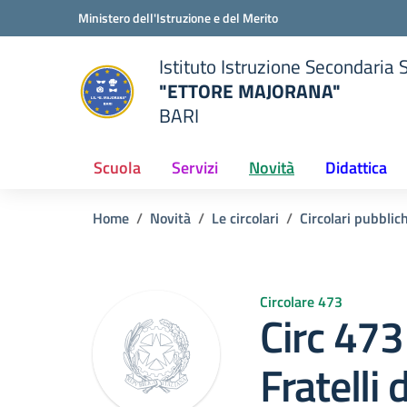
Vai ai contenuti
Vai al menu di navigazione
Vai al footer
Ministero dell'Istruzione e del Merito
Istituto Istruzione Secondaria 
"ETTORE MAJORANA"
BARI
della scuola
— Visita la pagina iniziale del
Scuola
Servizi
Novità
Didattica
Home
Novità
Le circolari
Circolari pubblic
Circolare 473
Circ 473
Fratelli