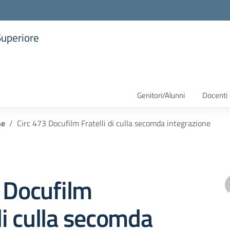
Superiore
la scuola
Genitori/Alunni
Docenti
he
Circ 473 Docufilm Fratelli di culla secomda integrazione
 Docufilm
 di culla secomda