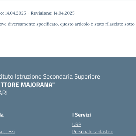
o:
14.04.2025
-
Revisione:
14.04.2025
ove diversamente specificato, questo articolo è stato rilasciato sott
tituto Istruzione Secondaria Superiore
ETTORE MAJORANA"
ARI
Visita la pagina iniziale della scuola
la
I Servizi
URP
 successi
Personale scolastico