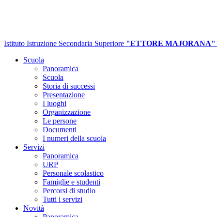
Istituto Istruzione Secondaria Superiore
"ETTORE MAJORANA"
Scuola
Panoramica
Scuola
Storia di successi
Presentazione
I luoghi
Organizzazione
Le persone
Documenti
I numeri della scuola
Servizi
Panoramica
URP
Personale scolastico
Famiglie e studenti
Percorsi di studio
Tutti i servizi
Novità
Panoramica