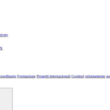
ivity
0X
raordinario
Formazione
Progetti internazionali
Genitori
orientamento
as