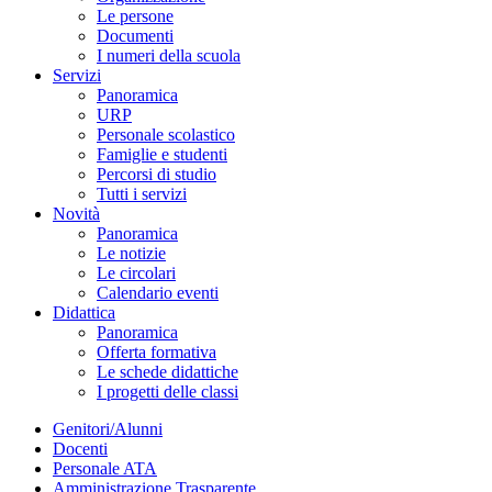
Le persone
Documenti
I numeri della scuola
Servizi
Panoramica
URP
Personale scolastico
Famiglie e studenti
Percorsi di studio
Tutti i servizi
Novità
Panoramica
Le notizie
Le circolari
Calendario eventi
Didattica
Panoramica
Offerta formativa
Le schede didattiche
I progetti delle classi
Genitori/Alunni
Docenti
Personale ATA
Amministrazione Trasparente