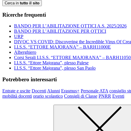
Cerca in
tutto il sito
Ricerche frequenti
BANDO PER L’ABILITAZIONE OTTICI A.S. 2025/2026
BANDO PER L’ABILITAZIONE PER OTTICI
URP
DIVOC VS COVID: Discovering the Incredible Virus Of Creat
I.I.S.S. “ETTORE MAJORANA” – BARH11000E
Alberghiero
Corsi Serali I.I.S.S. “ETTORE MAJORANA” – BARH1105
I.I.S.S. “Ettore Majorana”, plesso Palese
I.I.S.S. “Ettore Majorana”, plesso San Paolo
Potrebbero interessarti
Entrate e uscite
Docenti
Alunni
Erasmus+
Personale ATA
consiglio st
mobilità docenti
orario scolastico
Consigli di Classe
PNRR
Eventi