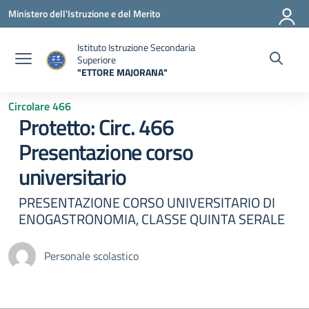
Vai ai contenuti
Vai al menu di navigazione
Vai al footer
Ministero dell'Istruzione e del Merito
Istituto Istruzione Secondaria
Superiore
"ETTORE MAJORANA"
— Visita la pagina iniziale della scuola
Circolare 466
Protetto: Circ. 466
Presentazione corso
universitario
PRESENTAZIONE CORSO UNIVERSITARIO DI
ENOGASTRONOMIA, CLASSE QUINTA SERALE
Personale scolastico