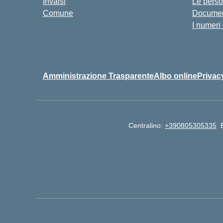
Invalsi
Le pers
Comune
Documen
I numeri
Amministrazione Trasparente
Albo online
Privac
Centralino:
+390805305335