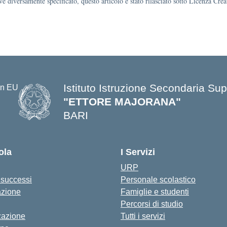
e diversamente specificato, questo articolo è stato rilasciato sotto Licenza Cr
Istituto Istruzione Secondaria Sup
"ETTORE MAJORANA"
BARI
— Visita la pagina iniziale della s
ola
I Servizi
URP
i successi
Personale scolastico
azione
Famiglie e studenti
Percorsi di studio
zazione
Tutti i servizi