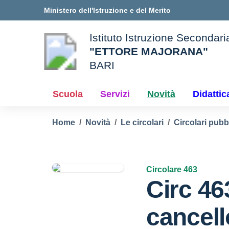
Vai ai contenuti
Vai al menu di navigazione
Vai al footer
Ministero dell'Istruzione e del Merito
Istituto Istruzione Secondar
"ETTORE MAJORANA"
BARI
e della scuola
— Visita la pagina iniziale d
Scuola
Servizi
Novità
Didattic
Home
Novità
Le circolari
Circolari pubb
Circolare 463
Circ 46
cancell