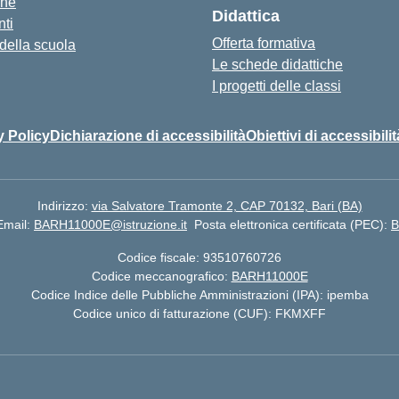
one
Didattica
ti
Offerta formativa
 della scuola
Le schede didattiche
I progetti delle classi
y Policy
Dichiarazione di accessibilità
Obiettivi di accessibilit
Indirizzo:
via Salvatore Tramonte 2, CAP 70132, Bari (BA)
Email:
BARH11000E@istruzione.it
Posta elettronica certificata (PEC):
B
Codice fiscale: 93510760726
Codice meccanografico:
BARH11000E
Codice Indice delle Pubbliche Amministrazioni (IPA): ipemba
Codice unico di fatturazione (CUF): FKMXFF