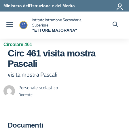
Vai ai contenuti
Vai al menu di navigazione
Vai al footer
Ministero dell'Istruzione e del Merito
Istituto Istruzione Secondaria
Superiore
"ETTORE MAJORANA"
— Visita la pagina iniziale della scuola
Circolare 461
Circ 461 visita mostra
Pascali
visita mostra Pascali
Personale scolastico
Docente
Documenti