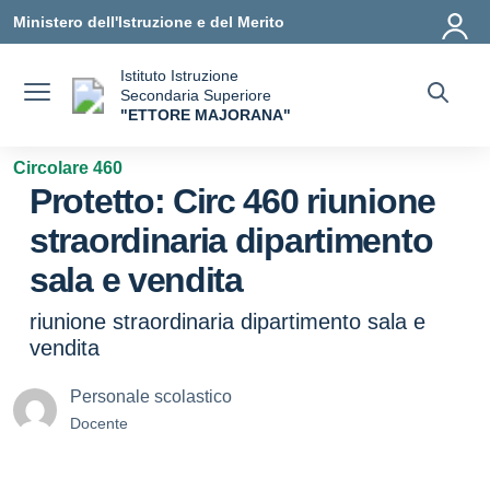
Vai ai contenuti
Vai al menu di navigazione
Vai al footer
Ministero dell'Istruzione e del Merito
Istituto Istruzione
Secondaria Superiore
"ETTORE MAJORANA"
— Visita la pagina iniziale della scuola
Circolare 460
Protetto: Circ 460 riunione
straordinaria dipartimento
sala e vendita
riunione straordinaria dipartimento sala e
vendita
Personale scolastico
Docente