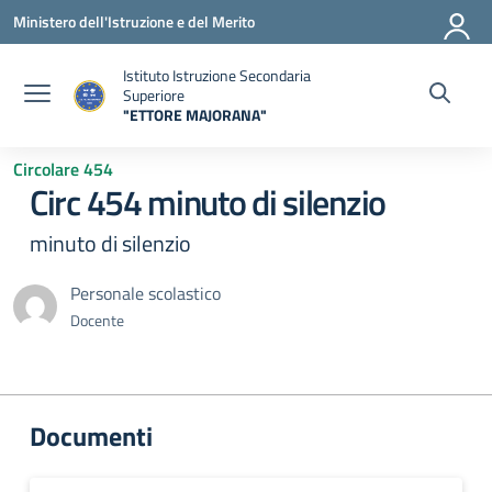
Vai ai contenuti
Vai al menu di navigazione
Vai al footer
Ministero dell'Istruzione e del Merito
Istituto Istruzione Secondaria
Superiore
"ETTORE MAJORANA"
— Visita la pagina iniziale della scuola
Circolare 454
Circ 454 minuto di silenzio
minuto di silenzio
Personale scolastico
Docente
Documenti