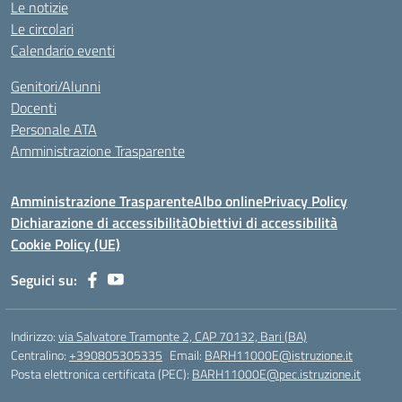
Le notizie
Le circolari
Calendario eventi
Genitori/Alunni
Docenti
Personale ATA
Amministrazione Trasparente
Amministrazione Trasparente
Albo online
Privacy Policy
Dichiarazione di accessibilità
Obiettivi di accessibilità
Cookie Policy (UE)
Seguici su:
Indirizzo:
via Salvatore Tramonte 2, CAP 70132, Bari (BA)
Centralino:
+390805305335
Email:
BARH11000E@istruzione.it
Posta elettronica certificata (PEC):
BARH11000E@pec.istruzione.it