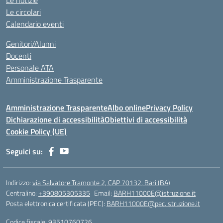
Le notizie
Le circolari
Calendario eventi
Genitori/Alunni
Docenti
Personale ATA
Amministrazione Trasparente
Amministrazione Trasparente
Albo online
Privacy Policy
Dichiarazione di accessibilità
Obiettivi di accessibilità
Cookie Policy (UE)
Seguici su:
Indirizzo:
via Salvatore Tramonte 2, CAP 70132, Bari (BA)
Centralino:
+390805305335
Email:
BARH11000E@istruzione.it
Posta elettronica certificata (PEC):
BARH11000E@pec.istruzione.it
Codice fiscale: 93510760726