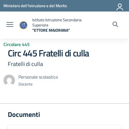
Vai ai contenuti
Vai al menu di navigazione
Vai al footer
Ministero dell'Istruzione e del Merito
Istituto Istruzione Secondaria
Superiore
"ETTORE MAJORANA"
— Visita la pagina iniziale della scuola
Circolare 445
Circ 445 Fratelli di culla
Fratelli di culla
Personale scolastico
Docente
Documenti