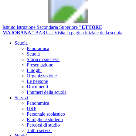
Istituto Istruzione Secondaria Superiore
"ETTORE
MAJORANA"
BARI
— Visita la pagina iniziale della scuola
Scuola
Panoramica
Scuola
Storia di successi
Presentazione
I luoghi
Organizzazione
Le persone
Documenti
I numeri della scuola
Servizi
Panoramica
URP
Personale scolastico
Famiglie e studenti
Percorsi di studio
Tutti i servizi
Novità