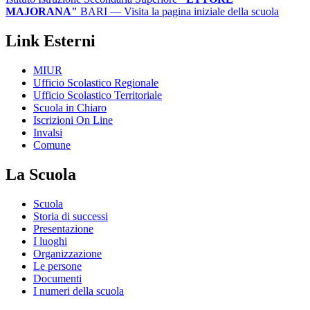
MAJORANA"
BARI
— Visita la pagina iniziale della scuola
Link Esterni
MIUR
Ufficio Scolastico Regionale
Ufficio Scolastico Territoriale
Scuola in Chiaro
Iscrizioni On Line
Invalsi
Comune
La Scuola
Scuola
Storia di successi
Presentazione
I luoghi
Organizzazione
Le persone
Documenti
I numeri della scuola