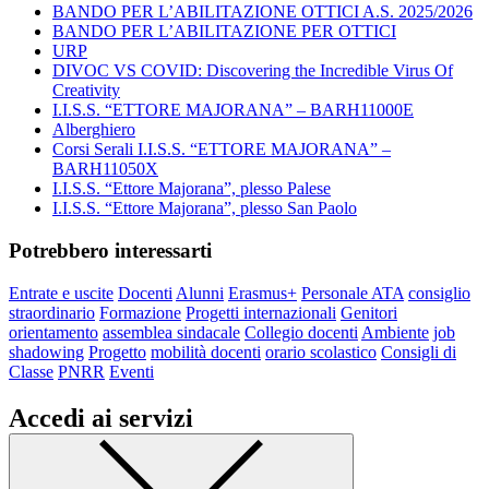
BANDO PER L’ABILITAZIONE OTTICI A.S. 2025/2026
BANDO PER L’ABILITAZIONE PER OTTICI
URP
DIVOC VS COVID: Discovering the Incredible Virus Of
Creativity
I.I.S.S. “ETTORE MAJORANA” – BARH11000E
Alberghiero
Corsi Serali I.I.S.S. “ETTORE MAJORANA” –
BARH11050X
I.I.S.S. “Ettore Majorana”, plesso Palese
I.I.S.S. “Ettore Majorana”, plesso San Paolo
Potrebbero interessarti
Entrate e uscite
Docenti
Alunni
Erasmus+
Personale ATA
consiglio
straordinario
Formazione
Progetti internazionali
Genitori
orientamento
assemblea sindacale
Collegio docenti
Ambiente
job
shadowing
Progetto
mobilità docenti
orario scolastico
Consigli di
Classe
PNRR
Eventi
Accedi ai servizi