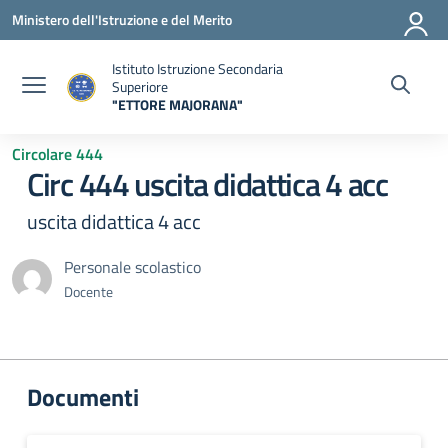
Vai ai contenuti
Vai al menu di navigazione
Vai al footer
Ministero dell'Istruzione e del Merito
Istituto Istruzione Secondaria
Superiore
"ETTORE MAJORANA"
— Visita la pagina iniziale della scuola
Circolare 444
Circ 444 uscita didattica 4 acc
uscita didattica 4 acc
Personale scolastico
Docente
Documenti