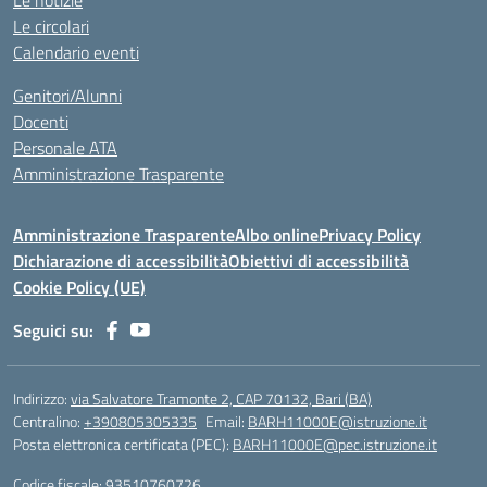
Le notizie
Le circolari
Calendario eventi
Genitori/Alunni
Docenti
Personale ATA
Amministrazione Trasparente
Amministrazione Trasparente
Albo online
Privacy Policy
Dichiarazione di accessibilità
Obiettivi di accessibilità
Cookie Policy (UE)
Seguici su:
Indirizzo:
via Salvatore Tramonte 2, CAP 70132, Bari (BA)
Centralino:
+390805305335
Email:
BARH11000E@istruzione.it
Posta elettronica certificata (PEC):
BARH11000E@pec.istruzione.it
Codice fiscale: 93510760726